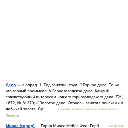
Дело
— с опред. 1. Род занятий, труд. // Горное дело. То же,
что горный промысел. // Горнозаводское дело. Каждый
сочувствующий интересам нашего горнозаводского дела. ГЖ,
1872, № 8: 370; // Золотое дело. Отрасль, занятая поисками и
добычей золота. Ср.:… …
Словарь золотого промысла Российской
Империи
Миасс (город)
— Город Миасс Мейәс Флаг Герб …
Википедия